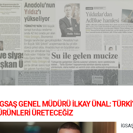
İGSAŞ GENEL MÜDÜRÜ İLKAY ÜNAL: TÜRK
ÜRÜNLERI ÜRETECEĞIZ
İGSAŞ