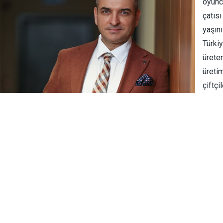
oyuncu
çatısı
yaşını
Türki
ürete
üretim
çiftçi