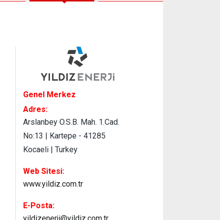
Genel Merkez
Adres:
Arslanbey O.S.B. Mah. 1.Cad.
No:13 | Kartepe - 41285
Kocaeli | Turkey
Web Sitesi:
www.yildiz.com.tr
E-Posta:
yildizenerji@yildiz.com.tr