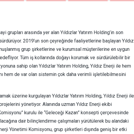
ayi grupları arasında yer alan Yıldızlar Yatırım Holding’in son
ni sürdürüyor. 2019’un son çeyreğinde faaliyetlerine başlayan Yıldız
konuşlanmış grup şirketlerine ve kurumsal müşterilerine en uygun
edefliyor. Tüm iş kollarında doğayı korumak ve sürdürülebilir bir
nuna sahip olan Yıldızlar Yatırım Holding, Yıldız Enerji ile hem
ını hem de var olan sistemin çok daha verimli işletilebilmesini
mak üzerine kurgulayan Yıldızlar Yatırım Holding, Yıldız Enerji ile
rojelerini yönetiyor. Alanında uzman Yıldız Enerji ekibi
i Komisyonu” kurulu ile “Geleceği Kazan” konsepti çerçevesinde
nılacağına dair bilinçlendirme çalışmaları yürütülerek bu alandaki
nerji Yönetimi Komisyonu, grup şirketleri dışında geniş bir etki