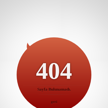
404
Sayfa Bulunamadı.
geri